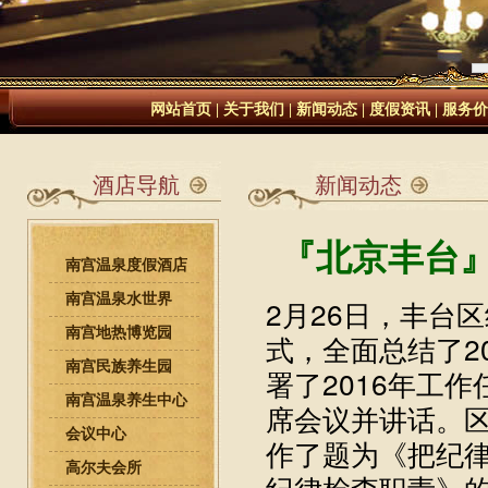
网站首页
|
关于我们
|
新闻动态
|
度假资讯
|
服务价
酒店导航
新闻动态
『北京丰台
南宫温泉度假酒店
南宫温泉水世界
2月26日，丰台
南宫地热博览园
式，全面总结了2
南宫民族养生园
署了2016年工
南宫温泉养生中心
席会议并讲话。
会议中心
作了题为《把纪律
高尔夫会所
纪律检查职责》