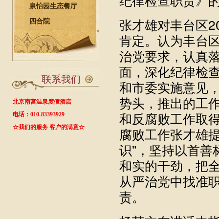
泉怡园生态餐厅
张才雄对丰台区2
四合院
肯定。认为丰台
治党要求，认真
面，深化纪律检
联系我们
和市委实施意见
势头，推出的工
北京南宫温泉度假酒店
和反腐败工作取得
电话：010-83393929
☆我们的服务 客户的满意☆
腐败工作张才雄提
识”，坚持以首善
和实的干劲，把
从严治党中找准
责。