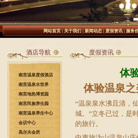
网站首页
|
关于我们
|
新闻动态
|
度假资讯
|
服务
酒店导航
度假资讯
体
南宫温泉度假酒店
南宫温泉水世界
体验温泉之
南宫地热博览园
“温泉泉水沸且清，
南宫民族养生园
城。”立冬已过，是
南宫温泉养生中心
的旅行。
会议中心
高尔夫会所
中惠旅沩山
温泉山庄