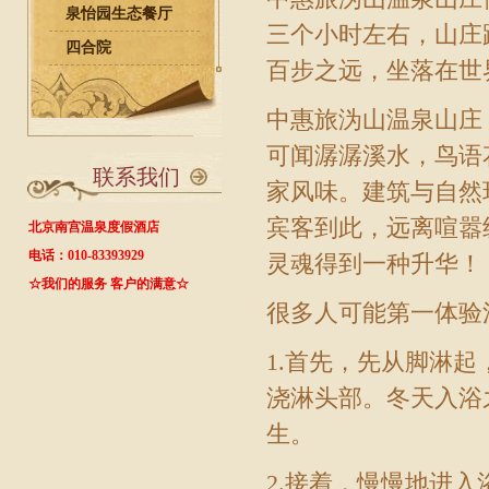
泉怡园生态餐厅
三个小时左右，山庄
四合院
百步之远，坐落在世
中惠旅沩山
温泉山庄
可闻潺潺溪水，鸟语
联系我们
家风味。建筑与自然
宾客到此，远离喧嚣
北京南宫温泉度假酒店
电话：010-83393929
灵魂得到一种升华！
☆我们的服务 客户的满意☆
很多人可能第一体验
1.首先，先从脚淋
浇淋头部。冬天入浴
生。
2.接着，慢慢地进