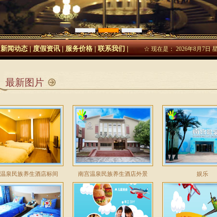
1
2
3
|
新闻动态
|
度假资讯
|
服务价格
|
联系我们
|
☆ 现在是：
2026年8月7日
最新图片
温泉民族养生酒店标间
南宫温泉民族养生酒店外景
娱乐