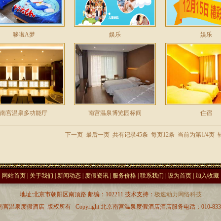
哆啦A梦
娱乐
娱乐
南宫温泉多功能厅
南宫温泉博览园标间
住宿
下一页
最后一页
共有记录45条 每页12条 当前为第1/4页 
网站首页
|
关于我们
|
新闻动态
|
度假资讯
|
服务价格
|
联系我们
|
设为首页
|
加入收藏
地址:北京市朝阳区南顶路 邮编：102211 技术支持：
极速动力网络科技
宫温泉度假酒店 版权所有 Copyright 北京南宫温泉度假酒店酒店服务电话：010-8339