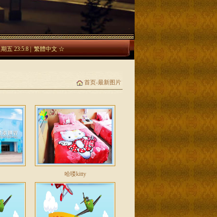
星期五
23:5:8
|
繁體中文
☆
首页-最新图片
哈喽kitty