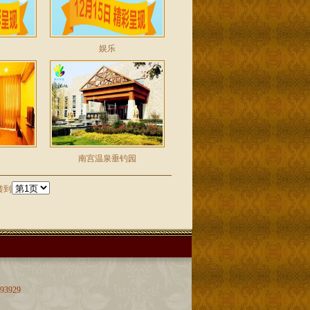
娱乐
南宫温泉垂钓园
转到
3929